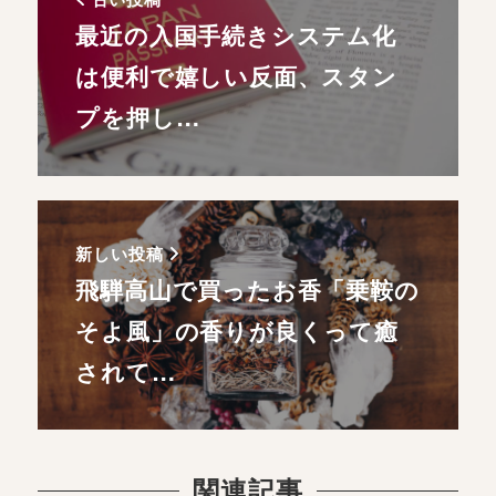
最近の入国手続きシステム化
は便利で嬉しい反面、スタン
プを押し…
新しい投稿
飛騨高山で買ったお香「乗鞍の
そよ風」の香りが良くって癒
されて…
関連記事