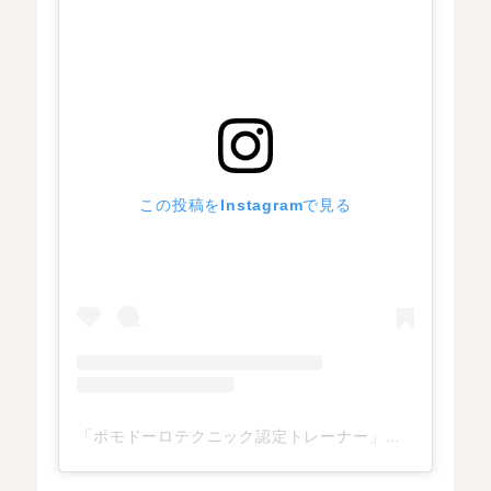
この投稿をInstagramで見る
「ポモドーロテクニック認定トレーナー」（予定）みぽりん(@mipolyn_pomodoro_technique)がシェアした投稿