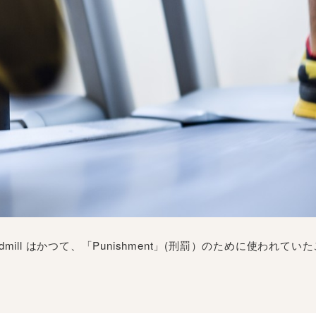
eadmill はかつて、「Punishment」(刑罰）のために使わ