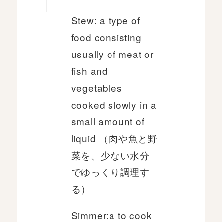
Stew: a type of
food consisting
usually of meat or
fish and
vegetables
cooked slowly in a
small amount of
liquid （肉や魚と野
菜を、少ない水分
でゆっくり調理す
る）
Simmer:a to cook