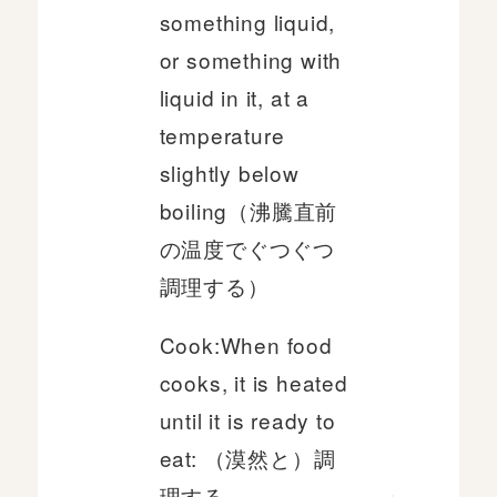
something liquid,
or something with
liquid in it, at a
temperature
slightly below
boiling（沸騰直前
の温度でぐつぐつ
調理する）
Cook:When food
cooks, it is heated
until it is ready to
eat: （漠然と）調
理する