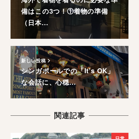
備はこの3つ！①着物の準備
（日本…
新しい投稿
シンガポールでの「It’s OK」
な会話に、心穏…
関連記事
日常