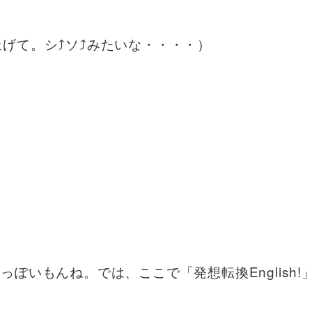
語尾上げて。シ⤴︎ソ⤴︎みたいな・・・・）
ぽいもんね。では、ここで「発想転換English