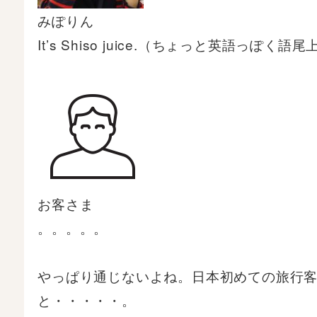
みぽりん
It’s Shiso juice.（ちょっと英語っぽく
お客さま
。。。。。
やっぱり通じないよね。日本初めての旅行客っ
と・・・・・。