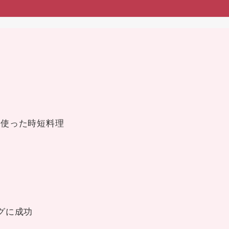
を使った時短料理
者
グに成功