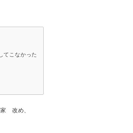
してこなかった
門家 改め、