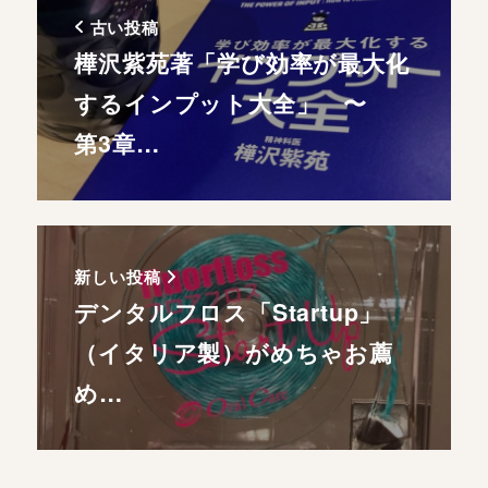
古い投稿
樺沢紫苑著「学び効率が最大化
するインプット大全」 〜
第3章…
新しい投稿
デンタルフロス「Startup」
（イタリア製）がめちゃお薦
め…